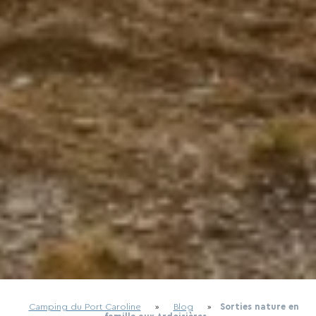
Camping du Port Caroline
»
Blog
»
Sorties nature en