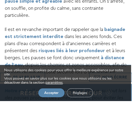
pause simple et agréable
avec les enfants. On s’arrête,
on souffle, on profite du calme, sans contrainte
particulière.
Il est en revanche important de rappeler que la
baignade
est strictement interdite
dans les anciens fonds. Ces
plans d’eau correspondent à d’anciennes carrières et
présentent des
risques liés à leur profondeur
et à leurs
berges. Les pauses se font donc uniquement
à distance
de l’eau
, depuis les chemins et zones accessibles, afin de
Nous utilisons des cookies pour vous offrir la meilleure expérience sur notre
profiter du site en toute sécurité lors d’une sortie en
site.
02 41 80 42 18
NOUS ÉCRIRE
Vous pouvez en savoir plus sur les cookies que nous utilisons ou les
famille.
désactiver dans la section
paramètres
.
Notre conseil :
prévoyez un anti-moustique, surtout lors
RÉSERVEZ VOTRE SÉJOUR
Accepter
Réglages
des pauses proches des zones humides, pour éviter les
désagréments et profiter pleinement du pique-nique.
Date d'arrivée
Date de départ
Après votre
balade aux Ardoisières à Trélazé
,
prolongez le plaisir en rentrant vous détendre dans votre
camping du Port Caroline
, une base idéale pour