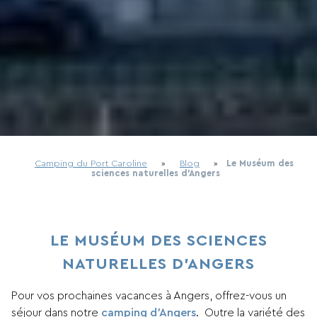
Camping du Port Caroline
»
Blog
»
Le Muséum des
sciences naturelles d’Angers
LE MUSÉUM DES SCIENCES
NATURELLES D’ANGERS
Pour vos prochaines vacances à Angers, offrez-vous un
séjour dans notre
camping d’Angers
. Outre la variété des