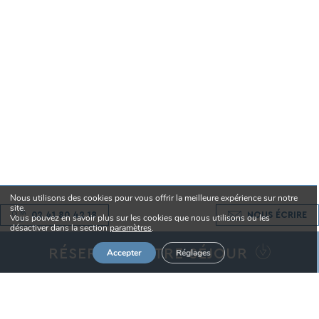
Nous utilisons des cookies pour vous offrir la meilleure expérience sur notre
site.
02 41 80 42 18
NOUS ÉCRIRE
Vous pouvez en savoir plus sur les cookies que nous utilisons ou les
désactiver dans la section
paramètres
.
RÉSERVEZ VOTRE SÉJOUR
Accepter
Réglages
Date d'arrivée
Date de départ