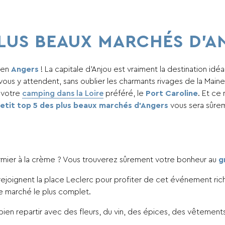
PLUS BEAUX MARCHÉS D’A
bien
Angers
! La capitale d’Anjou est vraiment la destination id
vous y attendent, sans oublier les charmants rivages de la Mai
e votre
camping dans la Loire
préféré, le
Port Caroline
. Et ce
etit top 5 des plus beaux marchés d’Angers
vous sera sûrem
rmier à la crème ? Vous trouverez sûrement votre bonheur au
g
joignent la place Leclerc pour profiter de cet événement riche 
 le marché le plus complet.
 bien repartir avec des fleurs, du vin, des épices, des vêtement