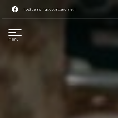
info@campingduportcaroline.fr
Menu